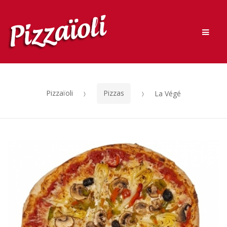
Retourner à la navigation
Retourner au contenu
Men
Pizzaïoli
Pizzas
La Végé